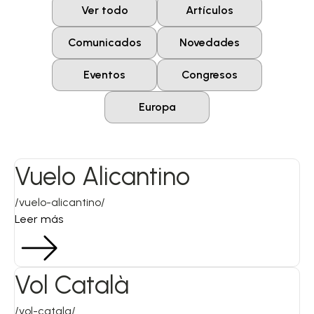
Ver todo
Artículos
Comunicados
Novedades
Eventos
Congresos
Europa
Vuelo Alicantino
/vuelo-alicantino/
Leer más
Vol Català
/vol-catala/