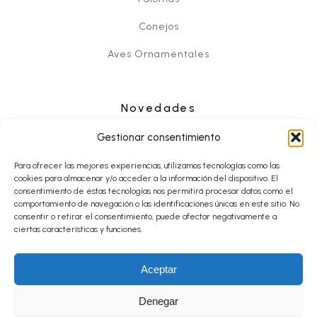
Conejos
Aves Ornamentales
Novedades
Noticias
Gestionar consentimiento
Eventos
Para ofrecer las mejores experiencias, utilizamos tecnologías como las
cookies para almacenar y/o acceder a la información del dispositivo. El
consentimiento de estas tecnologías nos permitirá procesar datos como el
comportamiento de navegación o las identificaciones únicas en este sitio. No
consentir o retirar el consentimiento, puede afectar negativamente a
Contacto
ciertas características y funciones.
Aceptar
© Desde 2013 CopyRight FESACOCUR.ES - Todos los derechos
reservados.
Denegar
Aviso Legal y Política de Privacidad