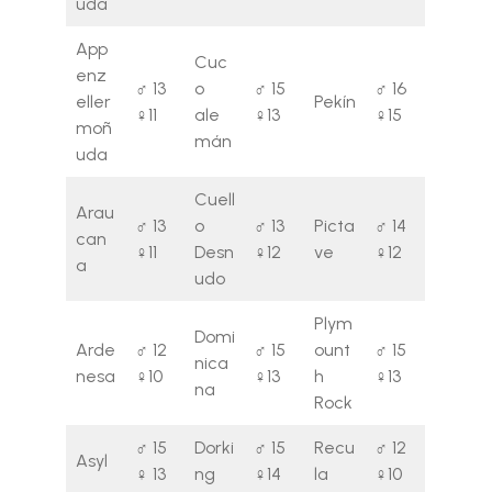
uda
App
Cuc
enz
♂ 13
o
♂ 15
♂ 16
eller
Pekín
♀11
ale
♀13
♀15
moñ
mán
uda
Cuell
Arau
♂ 13
o
♂ 13
Picta
♂ 14
can
♀11
Desn
♀12
ve
♀12
a
udo
Plym
Domi
Arde
♂ 12
♂ 15
ount
♂ 15
nica
nesa
♀10
♀13
h
♀13
na
Rock
♂ 15
Dorki
♂ 15
Recu
♂ 12
Asyl
♀ 13
ng
♀14
la
♀10