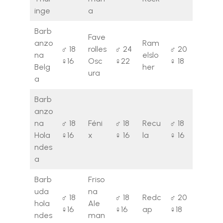
inge
a
Barb
Fave
anzo
Ram
♂ 18
rolles
♂ 24
♂ 20
na
elslo
♀16
Osc
♀22
♀ 18
Belg
her
ura
a
Barb
anzo
na
♂ 18
Féni
♂ 18
Recu
♂ 18
Hola
♀16
x
♀ 16
la
♀ 16
ndes
a
Barb
Friso
uda
na
♂ 18
♂ 18
Redc
♂ 20
hola
Ale
♀16
♀16
ap
♀18
ndes
man