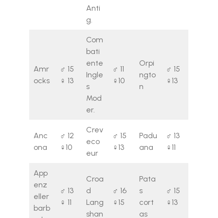
Anti
g.
Com
bati
ente
Orpi
Amr
♂ 15
♂ 11
♂ 15
Ingle
ngto
ocks
♀ 13
♀10
♀13
s
n
Mod
er.
Crev
Anc
♂ 12
♂ 15
Padu
♂ 13
eco
ona
♀10
♀13
ana
♀11
eur
App
Croa
Pata
enz
♂ 13
d
♂ 16
s
♂ 15
eller
♀ 11
Lang
♀15
cort
♀13
barb
shan
as