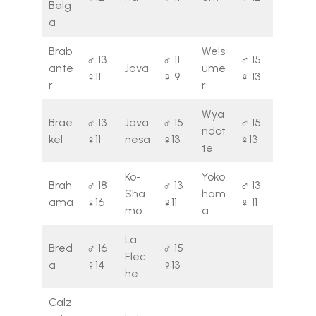
Belg
a
Brab
Wels
♂ 13
♂ 11
♂ 15
ante
Java
ume
♀11
♀ 9
♀ 13
r
r
Wya
Brae
♂ 13
Java
♂ 15
♂ 15
ndot
kel
♀11
nesa
♀13
♀13
te
Ko-
Yoko
Brah
♂ 18
♂ 13
♂ 13
Sha
ham
ama
♀16
♀11
♀ 11
mo
a
La
Bred
♂ 16
♂ 15
Flec
a
♀14
♀13
he
Calz