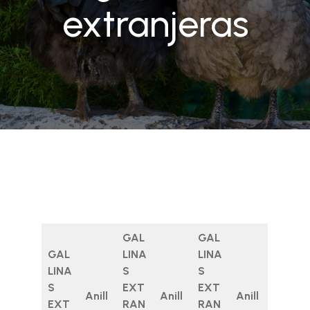
extranjeras
GAL
GAL
GAL
LINA
LINA
LINA
S
S
S
EXT
EXT
Anill
Anill
Anill
EXT
RAN
RAN