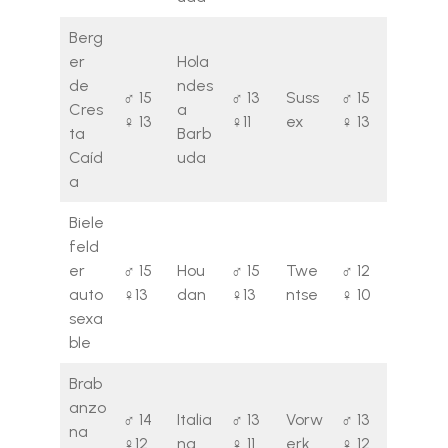
Berg
er
Hola
de
ndes
♂ 15
♂ 13
Suss
♂ 15
Cres
a
♀ 13
♀11
ex
♀ 13
ta
Barb
Caíd
uda
a
Biele
feld
er
♂ 15
Hou
♂ 15
Twe
♂ 12
auto
♀13
dan
♀13
ntse
♀ 10
sexa
ble
Brab
anzo
♂ 14
Italia
♂ 13
Vorw
♂ 13
na
♀12
na
♀ 11
erk
♀ 12