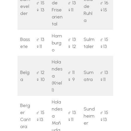
♂ 15
de
♂ 13
♂ 16
evel
de
♀ 13
Frise
♀11
♀15
der
Ruhl
orien
a
tal
Ham
Bass
♂ 13
♂ 13
Sulm
♂ 15
burg
ete
♀11
♀ 12
taler
♀13
o
Hola
ndes
Belg
♂ 12
♂ 11
Sum
♂ 13
a
a
♀ 10
♀ 9
atra
♀11
(Kriel
l)
Hola
Berg
ndes
Sund
er
♂ 15
♂ 13
♂ 15
a
heim
Cant
♀13
♀11
♀13
Moñ
er
ora
uda