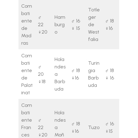
Com
Totle
bati
♂
Ham
ger
ente
♂ 16
♂ 18
22
burg
de
de
♀ 15
♀16
♀20
o
West
Mad
falia
ras
Com
Hola
bati
Turin
♂
ndes
ente
♂ 18
gia
♂ 18
20
a
de
♀16
Barb
♀ 16
♀18
Barb
Palat
uda
uda
inat
Com
bati
Hola
ente
♂
ndes
♂ 18
♂ 16
Fran
22
a
Tuzo
♀16
♀15
ces
♀20
Moñ