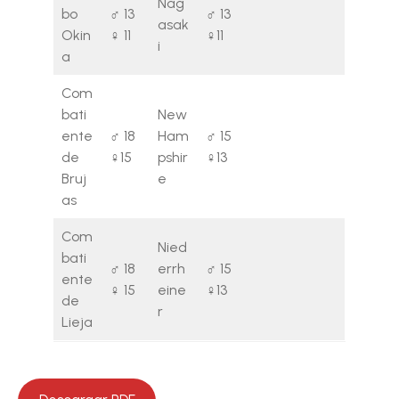
Nag
bo
♂ 13
♂ 13
asak
Okin
♀ 11
♀11
i
a
Com
bati
New
ente
♂ 18
Ham
♂ 15
de
♀15
pshir
♀13
Bruj
e
as
Com
Nied
bati
♂ 18
errh
♂ 15
ente
♀ 15
eine
♀13
de
r
Lieja