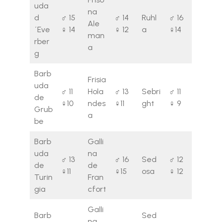
uda
na
d
♂ 15
♂ 14
Ruhl
♂ 16
Ale
´Eve
♀ 14
♀ 12
a
♀14
man
rber
a
g
Barb
Frisia
uda
♂ 11
Hola
♂ 13
Sebri
♂ 11
de
♀10
ndes
♀11
ght
♀ 9
Grub
a
be
Barb
Galli
uda
na
♂ 13
♂ 16
Sed
♂ 12
de
de
♀11
♀15
osa
♀ 12
Turin
Fran
gia
cfort
Galli
Barb
Sed
na