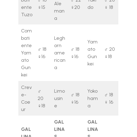
Ale
ente
♀15
♀20
do
♀ 18
man
Tuzo
a
Com
bati
Legh
Yam
ente
orn
♂ 18
♂ 18
ato
♂ 20
Yam
ame
♀16
♀16
Gun
♀18
ato
rican
kei
Gun
a
kei
Crev
♂
Limo
Yoko
e-
♂ 18
♂ 18
20
usin
ham
Coe
♀16
♀ 16
♀18
e
a
ur
GAL
GAL
GAL
LINA
LINA
LINA
S
S