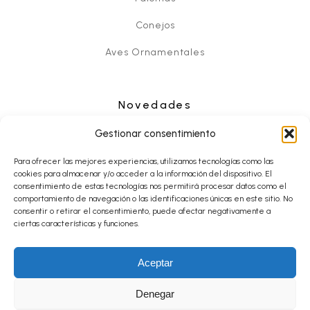
Conejos
Aves Ornamentales
Novedades
Noticias
Gestionar consentimiento
Eventos
Para ofrecer las mejores experiencias, utilizamos tecnologías como las
cookies para almacenar y/o acceder a la información del dispositivo. El
consentimiento de estas tecnologías nos permitirá procesar datos como el
comportamiento de navegación o las identificaciones únicas en este sitio. No
consentir o retirar el consentimiento, puede afectar negativamente a
Contacto
ciertas características y funciones.
Aceptar
© Desde 2013 CopyRight FESACOCUR.ES - Todos los derechos
reservados.
Denegar
Aviso Legal y Política de Privacidad