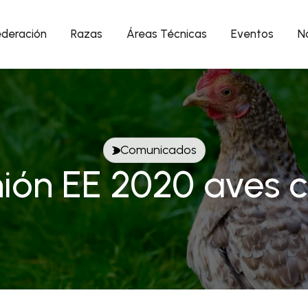
ederación
Razas
Áreas Técnicas
Eventos
No
Comunicados
ión EE 2020 aves c