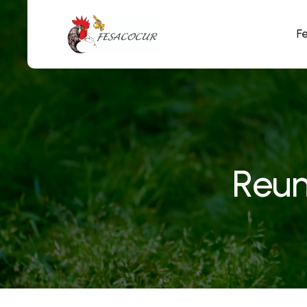
F
Reun